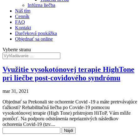
Infúzna liečba
Náš tím
Cenník
FAQ
Kontakt
Darčeková poukážka
Objednať sa online
Vyberte stranu
Využitie vysokotónovej terapie HighTone
pri liečbe post-covidového syndrómu
mar 31, 2021
Objednať sa Prekonali ste ochorenie Covid -19 a máte pretrvávajúce
ťažkosti? Rehabilitačná liečba po Covide-19 pomocou
vysokotónovej terapie (High Tone) prístrojom HiToP, Vám môže
pomôcť. Na podporu odstránenia nepriaznivých následkov
ochorenia Covid-19 (tzv....
Hľadať: