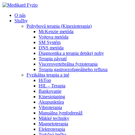
O nás
Služby
Pohybová terapia (Kinezioterapia)
McKenzie metóda
Vojtova metóda
SM Systém
DNS metóda
Diagnostika a terapia detskej nohy
Terapia závratí
Viscerovertebrálna fyzioterapia
Terapia gastroezofageálneho refluxu
Fyzikálna terapia a iné
HiTop
HIL – Terapia
Bankovanie
Kinesiotaping
Akupunktúra
Vibroterapia
Manuálna lymfodrenáž
Mäkké techniky
Magnetoterapia
Elektroterapia
Trakčná liečba