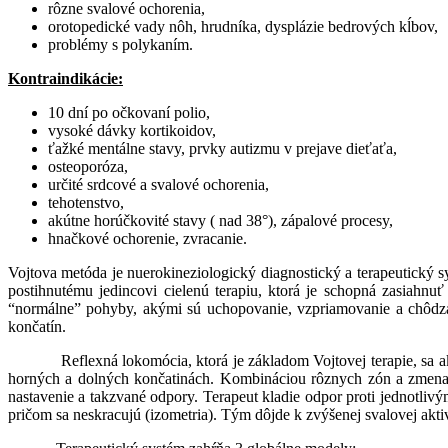
rôzne svalové ochorenia,
orotopedické vady nôh, hrudníka, dysplázie bedrových kĺbov,
problémy s polykaním.
Kontraindikácie:
10 dní po očkovaní polio,
vysoké dávky kortikoidov,
ťažké mentálne stavy, prvky autizmu v prejave dieťaťa,
osteoporóza,
určité srdcové a svalové ochorenia,
tehotenstvo,
akútne horúčkovité stavy ( nad 38°), zápalové procesy,
hnačkové ochorenie, zvracanie.
Vojtova metóda je nuerokineziologický diagnostický a terapeutický
postihnutému jedincovi cielenú terapiu, ktorá je schopná zasiahnu
“normálne” pohyby, akými sú uchopovanie, vzpriamovanie a chôdza
končatín.
Reflexná lokomócia, ktorá je základom Vojtovej terapie, sa aktivu
horných a dolných končatinách. Kombináciou rôznych zón a zmenami
nastavenie a takzvané odpory. Terapeut kladie odpor proti jednotlivý
pričom sa neskracujú (izometria). Tým dôjde k zvýšenej svalovej aktivi