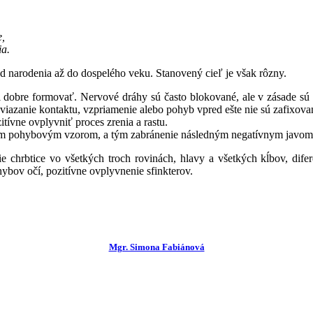
e,
ia.
odenia až do dospelého veku. Stanovený cieľ je však rôzny.
obre formovať. Nervové dráhy sú často blokované, ale v zásade sú k
iazanie kontaktu, vzpriamenie alebo pohyb vpred ešte nie sú zafixova
tívne ovplyvniť proces zrenia a rastu.
ým pohybovým vzorom, a tým zabránenie následným negatívnym javom a
ce vo všetkých troch rovinách, hlavy a všetkých kĺbov, diferenci
hybov očí, pozitívne ovplyvnenie sfinkterov.
Mgr. Simona Fabiánová