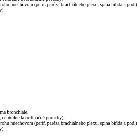
rohu miechovom (perif. paréza brachiálneho plexu, spina bifida a pod.)
y),
tma bronchiale,
, centrálne koordinačné poruchy),
rohu miechovom (perif. paréza brachiálneho plexu, spina bifida a pod.)
y),