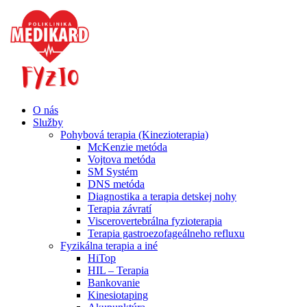
O nás
Služby
Pohybová terapia (Kinezioterapia)
McKenzie metóda
Vojtova metóda
SM Systém
DNS metóda
Diagnostika a terapia detskej nohy
Terapia závratí
Viscerovertebrálna fyzioterapia
Terapia gastroezofageálneho refluxu
Fyzikálna terapia a iné
HiTop
HIL – Terapia
Bankovanie
Kinesiotaping