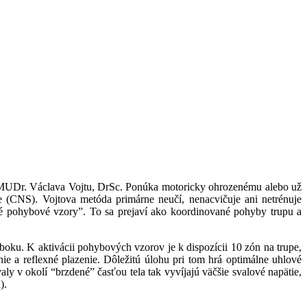
f. MUDr. Václava Vojtu, DrSc. Ponúka motoricky ohrozenému alebo už
ve (CNS). Vojtova metóda primárne neučí, nenacvičuje ani netrénuje
é pohybové vzory”. To sa prejaví ako koordinované pohyby trupu a
ku. K aktivácii pohybových vzorov je k dispozícii 10 zón na trupe,
 a reflexné plazenie. Dôležitú úlohu pri tom hrá optimálne uhlové
ly v okolí “brzdené” časťou tela tak vyvíjajú väčšie svalové napätie,
).