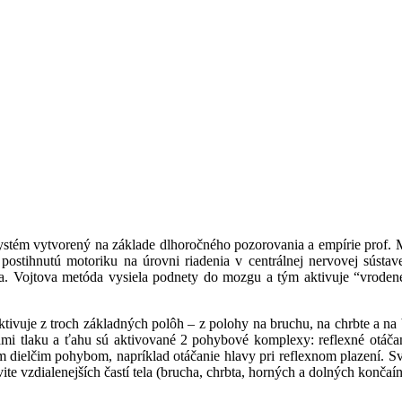
 systém vytvorený na základe dlhoročného pozorovania a empírie pro
ť postihnutú motoriku na úrovni riadenia v centrálnej nervovej sústa
. Vojtova metóda vysiela podnety do mozgu a tým aktivuje “vroden
je z troch základných polôh – z polohy na bruchu, na chrbte a na bo
 tlaku a ťahu sú aktivované 2 pohybové komplexy: reflexné otáčanie
m dielčim pohybom, napríklad otáčanie hlavy pri reflexnom plazení. Sva
te vzdialenejších častí tela (brucha, chrbta, horných a dolných končaín