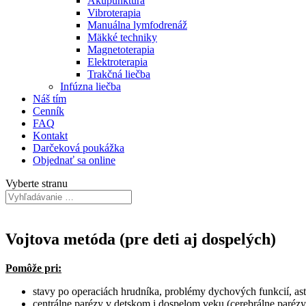
Akupunktúra
Vibroterapia
Manuálna lymfodrenáž
Mäkké techniky
Magnetoterapia
Elektroterapia
Trakčná liečba
Infúzna liečba
Náš tím
Cenník
FAQ
Kontakt
Darčeková poukážka
Objednať sa online
Vyberte stranu
Vojtova metóda (pre deti aj dospelých)
Pomôže pri:
stavy po operaciách hrudníka, problémy dychových funkcií, as
centrálne parézy v detskom i dospelom veku (cerebrálne parézy