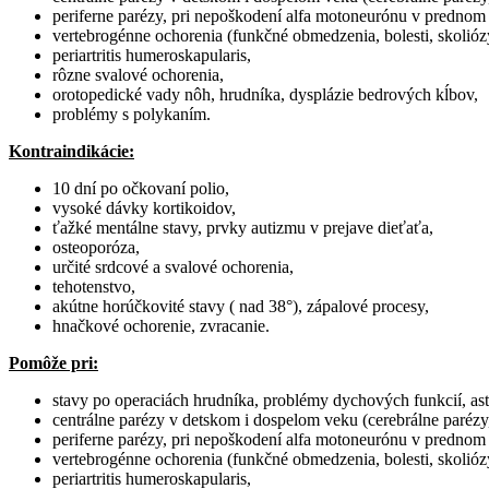
periferne parézy, pri nepoškodení alfa motoneurónu v prednom 
vertebrogénne ochorenia (funkčné obmedzenia, bolesti, skolióz
periartritis humeroskapularis,
rôzne svalové ochorenia,
orotopedické vady nôh, hrudníka, dysplázie bedrových kĺbov,
problémy s polykaním.
Kontraindikácie:
10 dní po očkovaní polio,
vysoké dávky kortikoidov,
ťažké mentálne stavy, prvky autizmu v prejave dieťaťa,
osteoporóza,
určité srdcové a svalové ochorenia,
tehotenstvo,
akútne horúčkovité stavy ( nad 38°), zápalové procesy,
hnačkové ochorenie, zvracanie.
Pomôže pri:
stavy po operaciách hrudníka, problémy dychových funkcií, as
centrálne parézy v detskom i dospelom veku (cerebrálne parézy
periferne parézy, pri nepoškodení alfa motoneurónu v prednom 
vertebrogénne ochorenia (funkčné obmedzenia, bolesti, skolióz
periartritis humeroskapularis,