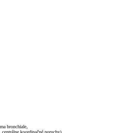
tma bronchiale,
, centrálne koordinačné poruchy),