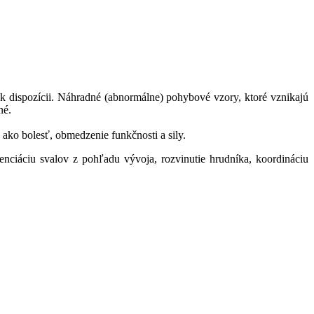
 dispozícii. Náhradné (abnormálne) pohybové vzory, ktoré vznikajú
né.
ko bolesť, obmedzenie funkčnosti a sily.
áciu svalov z pohľadu vývoja, rozvinutie hrudníka, koordináciu