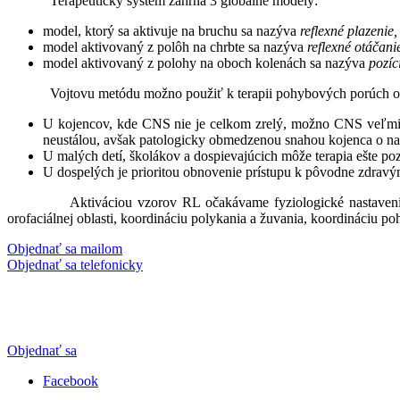
Terapeutický systém zahŕňa 3 globálne modely:
model, ktorý sa aktivuje na bruchu sa nazýva
reflexné plazenie,
model aktivovaný z polôh na chrbte sa nazýva
reflexné otáčani
model aktivovaný z polohy na oboch kolenách sa nazýva
pozíc
Vojtovu metódu možno použiť k terapii pohybových porúch od nar
U kojencov, kde CNS nie je celkom zrelý, možno CNS veľmi d
neustálou, avšak patologicky obmedzenou snahou kojenca o nav
U malých detí, školákov a dospievajúcich môže terapia ešte pozi
U dospelých je prioritou obnovenie prístupu k pôvodne zdrav
Aktiváciou vzorov RL očakávame fyziologické nastavenie chrbti
orofaciálnej oblasti, koordináciu polykania a žuvania, koordináciu po
Objednať sa mailom
Objednať sa telefonicky
Objednať sa
Facebook