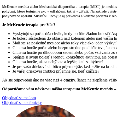
McKenzie metóda alebo Mechanická diagnostika a terapia (MDT) je medziná
pohybmi, ktoré testujeme ako v odľahčení, tak aj v záťaži. Na základe vyše
pohybového aparátu. Súčasťou liečby je aj prevencia a vedenie pacienta k seb
Je McKenzie terapia pre Vás?
Vyskytujú sa počas dňa chvíle, kedy necítite žiadnu bolesť? A
Je bolesť sústredená do oblasti nad kolenom alebo nad vaším 
Mali ste za posledné mesiace alebo roky viac ako jeden výskyt b
Cítite sa horšie počas alebo bezprostredne po dlhšie trvajúcom z
Cítite sa horšie po dlhodobom sedení alebo počas vstávania zo s
Spájate si svoju bolesť s jednou konkrétnou aktivitou, ale boles
Cítite sa horšie, ak sa nehýbete a lepšie, keď sa hýbete?
Je pre vašu driekovú chrbticu príjemnejšie, keď ležíte na bruch
Je vašej driekovej chrbtici príjemnejšie, keď kráčate?
Ak ste odpovedali áno na
viac než 4 otázky
, šanca na zlepšenie vá
Odporúčame vám návštevu nášho terapeuta McKenzie metódy – PhD
Objednať sa mailom
Objednať sa telefonicky