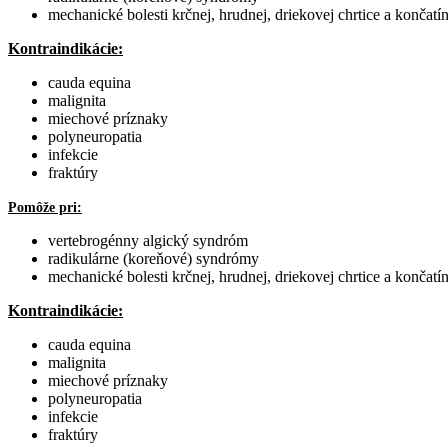
mechanické bolesti krčnej, hrudnej, driekovej chrtice a končatí
Kontraindikácie:
cauda equina
malignita
miechové príznaky
polyneuropatia
infekcie
fraktúry
Pomôže pri:
vertebrogénny algický syndróm
radikulárne (koreňové) syndrómy
mechanické bolesti krčnej, hrudnej, driekovej chrtice a končatí
Kontraindikácie:
cauda equina
malignita
miechové príznaky
polyneuropatia
infekcie
fraktúry