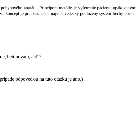
 pohybového aparátu. Princípom metódy je vyšetrenie pacienta opakovanými
zie koncept je preukázateľne najviac vedecky podložený systém liečby porúch
ade, betónovaní, atď.?
m prípade odpoveďou na túto otázku je áno.)