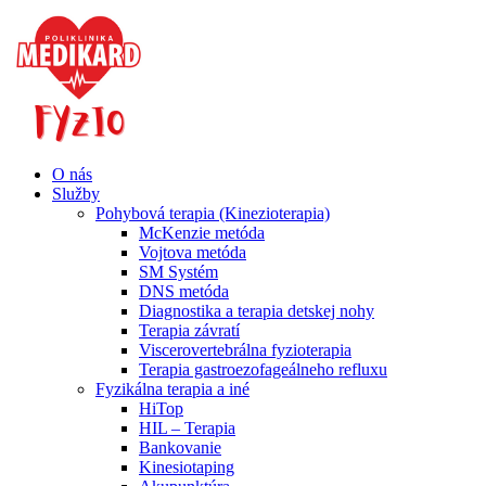
O nás
Služby
Pohybová terapia (Kinezioterapia)
McKenzie metóda
Vojtova metóda
SM Systém
DNS metóda
Diagnostika a terapia detskej nohy
Terapia závratí
Viscerovertebrálna fyzioterapia
Terapia gastroezofageálneho refluxu
Fyzikálna terapia a iné
HiTop
HIL – Terapia
Bankovanie
Kinesiotaping