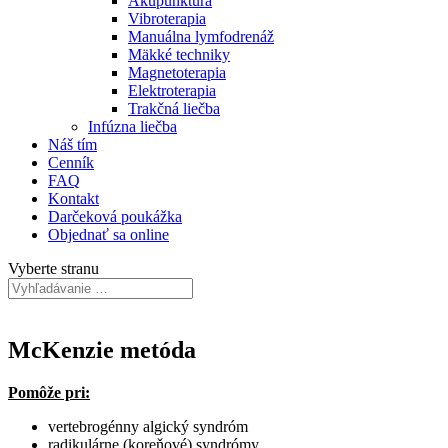
Akupunktúra
Vibroterapia
Manuálna lymfodrenáž
Mäkké techniky
Magnetoterapia
Elektroterapia
Trakčná liečba
Infúzna liečba
Náš tím
Cenník
FAQ
Kontakt
Darčeková poukážka
Objednať sa online
Vyberte stranu
McKenzie metóda
Pomôže pri:
vertebrogénny algický syndróm
radikulárne (koreňové) syndrómy