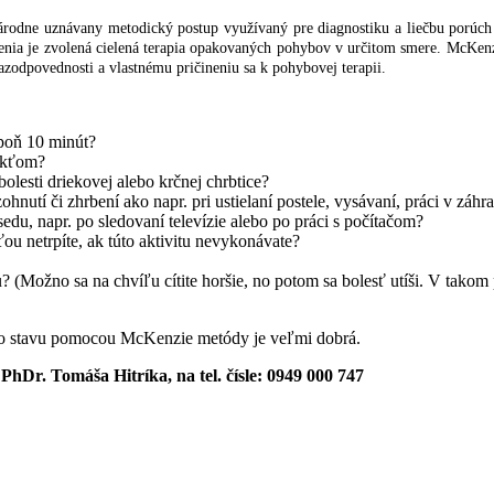
rodne uznávany metodický postup využívaný pre diagnostiku a liečbu porúch
trenia je zvolená cielená terapia opakovaných pohybov v určitom smere. McKen
azodpovednosti a vlastnému pričineniu sa k pohybovej terapii.
spoň 10 minút?
lakťom?
olesti driekovej alebo krčnej chrbtice?
ohnutí či zhrbení ako napr. pri ustielaní postele, vysávaní, práci v záhr
edu, napr. po sledovaní televízie alebo po práci s počítačom?
ťou netrpíte, ak túto aktivitu nevykonávate?
u? (Možno sa na chvíľu cítite horšie, no potom sa bolesť utíši. V tako
šho stavu pomocou McKenzie metódy je veľmi dobrá.
r. Tomáša Hitríka, na tel. čísle: 0949 000 747